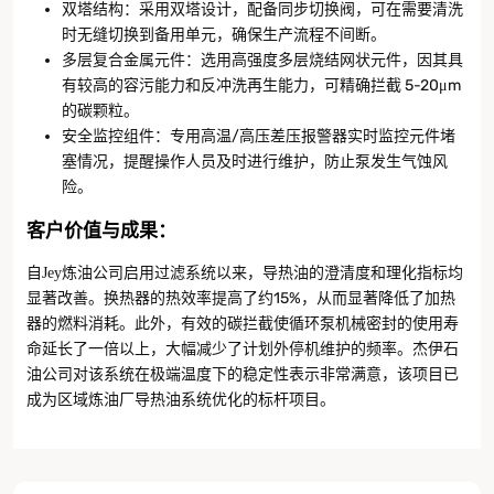
双塔结构：采用双塔设计，配备同步切换阀，可在需要清洗
时无缝切换到备用单元，确保生产流程不间断。
多层复合金属元件：选用高强度多层烧结网状元件，因其具
有较高的容污能力和反冲洗再生能力，可精确拦截 5-20μm
的碳颗粒。
安全监控组件：专用高温/高压差压报警器实时监控元件堵
塞情况，提醒操作人员及时进行维护，防止泵发生气蚀风
险。
客户价值与成果
：
自
启用过滤系统以来，导热油的澄清度和理化指标均
Jey炼油公司
显著改善。换热器的热效率提高了约15%，从而显著降低了加热
器的燃料消耗。此外，有效的碳拦截使循环泵机械密封的使用寿
命延长了一倍以上，大幅减少了计划外停机维护的频率。杰伊石
油公司对该系统在极端温度下的稳定性表示非常满意，该项目已
成为区域炼油厂导热油系统优化的标杆项目。