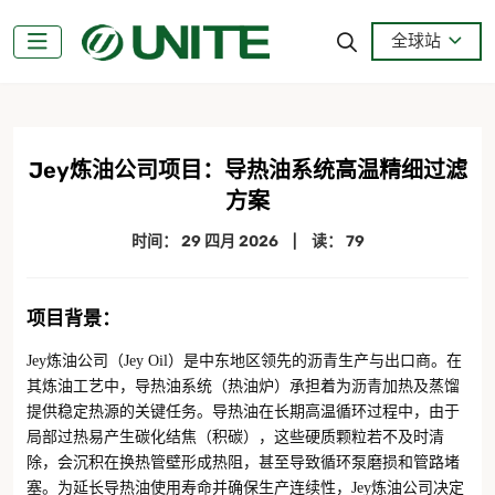
全球站
Jey炼油公司项目：导热油系统高温精细过滤
方案
时间：
29 四月 2026
|
读： 79
项目背景
：
Jey炼油公司（Jey Oil）是中东地区领先的沥青生产与出口商。在
其炼油工艺中，导热油系统（热油炉）承担着为沥青加热及蒸馏
提供稳定热源的关键任务。导热油在长期高温循环过程中，由于
局部过热易产生碳化结焦（积碳），这些硬质颗粒若不及时清
除，会沉积在换热管壁形成热阻，甚至导致循环泵磨损和管路堵
塞。为延长导热油使用寿命并确保生产连续性，Jey炼油公司决定