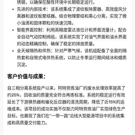
锈钢，以确保在酸性环境中长期稳定运行。
先进的内部技术：该系统集成了波纹板除雾器、高效旋风分
离器和波纹板聚结器。结合物理聚结和离心分离，实现了微
小油滴和固体颗粒的快速沉降。
智能界面控制：利用高精度雷达液位计和界面流量计，配合
全自动气动控制阀组，该系统实现了对油气界面和油水界面
的动态精确控制，确保了稳定的排放质量。
全天候隔热和伴热：针对严寒气候，该机组配备了全面的隔
热套和自限式电伴热系统，以防止冬季运行期间结冰和蜡质
沉淀。
客户价值与成果
：
自三相分离系统投产以来，阿特劳炼油厂的废水处理效率提高了
约25%，回收油的质量完全符合再炼标准。系统的稳定运行有效
延长了下游换热器和催化反应器的清洗周期，降低了近15%的运
维成本。该项目的成功实施不仅助力阿特劳炼油厂实现绿色生产
目标，也展现了我们在“一带一路”沿线大型能源项目中的系统集
成和高质量交付能力。