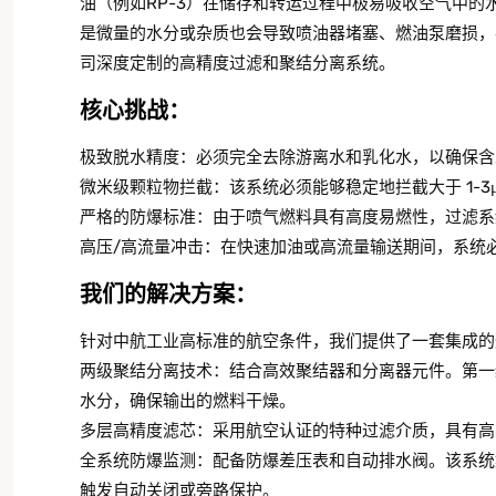
油（例如RP-3）在储存和转运过程中极易吸收空气中
是微量的水分或杂质也会导致喷油器堵塞、燃油泵磨损，
司深度定制的高精度过滤和聚结分离系统。
核心挑战：
极致脱水精度：必须完全去除游离水和乳化水，以确保含水
微米级颗粒物拦截：该系统必须能够稳定地拦截大于 1-3μ
严格的防爆标准：由于喷气燃料具有高度易燃性，过滤系
高压/高流量冲击：在快速加油或高流量输送期间，系统
我们的解决方案：
针对中航工业高标准的航空条件，我们提供了一套集成的
两级聚结分离技术：结合高效聚结器和分离器元件。第一
水分，确保输出的燃料干燥。
多层高精度滤芯：采用航空认证的特种过滤介质，具有高
全系统防爆监测：配备防爆差压表和自动排水阀。该系统
触发自动关闭或旁路保护。