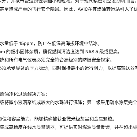
的水分，并携带管道锈蚀等细小颗粒物。对于现代精密航空发动机而言
甚至造成严重的飞行安全隐患。因此，AVIC在其燃油转运站引入了
量低于 15ppm，防止在低温高海拔环境中结冰。
m 的细小固体杂质，确保燃料清洁度达到 NAS 5 级或更高。
统和所有电气仪表必须完全符合高级别的防爆安全规定。
必须承受显著的压力脉动，同时保持最小的运行阻力，以提高输送效
燃油净化过滤解决方案：
级将微小液滴聚结成较大的水珠进行沉降；第二级采用疏水涂层完
β值和容尘能力，能够精确捕获亚微米级灰尘和金属颗粒。
集成高精度在线水质监测器，可提供实时燃油质量反馈，并在超出