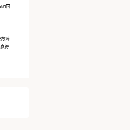
81国
统故障
性赢得