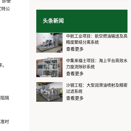
，即使
优特公
头条新闻
中航工业项目：航空燃油输送及高
精度聚结分离系统
查看更多
中集来福士项目：海上平台高效水
率。
力旋流除砂系统
查看更多
沙钢工程：大型润滑油喷射及精密
过滤系统
全阻隔
查看更多
标准时