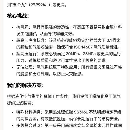
到“五个九”（99.999%+）或更高。
核心挑战
：
抗氢脆：氢具有很强的渗透性，在高压下容易导致金属材料
发生“氢脆”，从而导致容器失效。
超高洁净度标准：该系统必须能够稳定地拦截大于 0.1 微米
的颗粒和气溶胶油雾，确保符合 ISO 14687 氢气质量标准。
超高压运行：系统必须满足 20MPa、35MPa 或更高的运行
压力，对焊接质量和密封可靠性提出了极高的要求。
无油处理：氢气系统属于特殊应用；所有设备必须经过严格
的脱脂和无油处理，以防止火灾隐患。
我们的解决方案
：
根据液化空气集团的具体工作条件，我们提供了模块化高压氢气
提纯过滤装置：
特殊材料选择：采用热处理低碳 SS316L 不锈钢或特定等级
的高镍合金，有效抵抗氢脆，确保长期运行中的结构安全。
多级复合过滤：第一级采用高精度烧结金属粉末元件拦截固