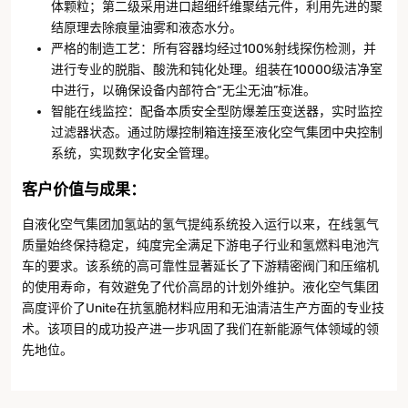
体颗粒；第二级采用进口超细纤维聚结元件，利用先进的聚
结原理去除痕量油雾和液态水分。
严格的制造工艺：所有容器均经过100%射线探伤检测，并
进行专业的脱脂、酸洗和钝化处理。组装在10000级洁净室
中进行，以确保设备内部符合“无尘无油”标准。
智能在线监控：配备本质安全型防爆差压变送器，实时监控
过滤器状态。通过防爆控制箱连接至液化空气集团中央控制
系统，实现数字化安全管理。
客户价值与成果
：
自液化空气集团加氢站的氢气提纯系统投入运行以来，在线氢气
质量始终保持稳定，纯度完全满足下游电子行业和氢燃料电池汽
车的要求。该系统的高可靠性显著延长了下游精密阀门和压缩机
的使用寿命，有效避免了代价高昂的计划外维护。液化空气集团
高度评价了Unite在抗氢脆材料应用和无油清洁生产方面的专业技
术。该项目的成功投产进一步巩固了我们在新能源气体领域的领
先地位。