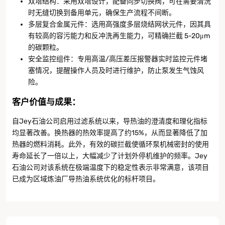
双塔结构：采用双塔设计，配备同步切换阀，可在需要清洗
时无缝切换到备用单元，确保生产流程不间断。
多层复合金属元件：选用高强度多层烧结网状元件，因其具
有较高的容污能力和反冲洗再生能力，可精确拦截 5-20μm
的碳颗粒。
安全监控组件：专用高温/高压差压报警器实时监控元件堵
塞情况，提醒操作人员及时进行维护，防止泵发生气蚀风
险。
客户价值与成果
：
自Jey石油公司启用过滤系统以来，导热油的澄清度和理化指标
均显著改善。换热器的热效率提高了约15%，从而显著降低了加
热器的燃料消耗。此外，有效的碳拦截使循环泵机械密封的使用
寿命延长了一倍以上，大幅减少了计划外停机维护的频率。Jey
石油公司对该系统在极端温度下的稳定性表示非常满意，该项目
已成为区域炼油厂导热油系统优化的标杆项目。