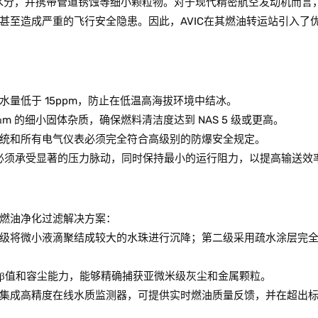
的水分，并携带管道锈蚀等细小颗粒物。对于现代精密航空发动机而言
甚至造成严重的飞行安全隐患。因此，AVIC在其燃油转运站引入了
量低于 15ppm，防止在低温高海拔环境中结冰。
m 的细小固体杂质，确保燃料清洁度达到 NAS 5 级或更高。
统和所有电气仪表必须完全符合高级别的防爆安全规定。
必须承受显著的压力脉动，同时保持最小的运行阻力，以提高输送效
燃油净化过滤解决方案：
级将微小液滴聚结成较大的水珠进行沉降；第二级采用疏水涂层完
β值和容尘能力，能够精确捕获亚微米级灰尘和金属颗粒。
集成高精度在线水质监测器，可提供实时燃油质量反馈，并在超出