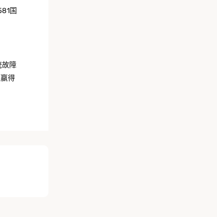
81国
统故障
性赢得