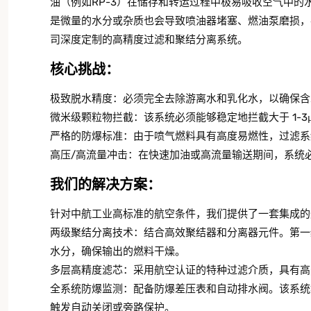
油（例如RP-3）在储存和转运过程中极易吸收空气中
是微量的水分或杂质也会导致喷油器堵塞、燃油泵磨损，
司深度定制的高精度过滤和聚结分离系统。
核心挑战：
极致脱水精度：必须完全去除游离水和乳化水，以确保含水
微米级颗粒物拦截：该系统必须能够稳定地拦截大于 1-3μ
严格的防爆标准：由于喷气燃料具有高度易燃性，过滤系
高压/高流量冲击：在快速加油或高流量输送期间，系统
我们的解决方案：
针对中航工业高标准的航空条件，我们提供了一套集成的
两级聚结分离技术：结合高效聚结器和分离器元件。第一
水分，确保输出的燃料干燥。
多层高精度滤芯：采用航空认证的特种过滤介质，具有高
全系统防爆监测：配备防爆差压表和自动排水阀。该系统
触发自动关闭或旁路保护。