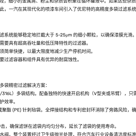
阶段，细小的金属屑、粉尘和杂质会积聚在循环罐液中。如果这些杂
此，一汽在其现代化的喷漆车间引入了优尼特的高精度多袋过滤系
系统能够稳定地拦截大于 5-25μm 的细小颗粒，以确保漆膜光滑
需要具有超高吞吐量和低压降特性的过滤器。
须简单快捷，以最大限度地减少生产停机时间。
要过滤容器和组件具有优异的耐腐蚀性。
多袋精密过滤解决方案：
/316L）多袋结构。配备独特的快速开启机构（V型夹或吊臂），只
护效率。
或聚酯 (PE) 针刺毡袋。全焊接结构和专利密封环消除了旁路风险，
体冲击，确保滤饼在滤袋内均匀分布，延长了滤袋的使用寿命。
水阀。整个装置经过卫生级抛光处理，符合汽车行业设备清洁度标