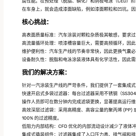
腐性能。在预处理（脱脂、磷化）和阴极电泳（CED）
在车身上，就会造成漆面缺陷，例如漆面颗粒和凹坑。因
核心挑战：
高表面质量标准：汽车涂装对颗粒杂质极其敏感，要求过滤
高流量循环处理：喷漆槽容量巨大，需要高频循环，因此
维护便利性：汽车生产线的节奏非常快，因此更换气囊必
设备耐久性：脱脂和电泳涂装液体具有化学活性，因此需
我们的解决方案：
针对一汽涂装生产线的严苛条件，我们提供了一套集成式
快速开启式多袋过滤器：每台过滤器采用不锈钢（SS304
操作人员即可在数分钟内完成滤袋更换，显著提高运行维
高效深层过滤袋：采用高精度、高容尘量的聚丙烯 (PP) 
100% 的过滤精度。
低阻力内部结构：CFD 优化的内部流动设计减少了液
集成式撬装组件：过滤器集成了入口压力表、排气阀和排