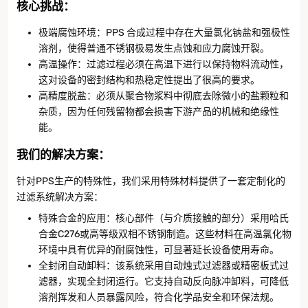
核心挑战
：
极端腐蚀环境：PPS 合成过程中存在大量氯化钠盐和强极性
溶剂，使得普通不锈钢极易发生点蚀和应力腐蚀开裂。
高温操作：过滤过程必须在高温下进行以保持物料流动性，
这对设备的密封结构和热稳定性提出了很高的要求。
高精度脱盐：必须从聚合物浆料中彻底去除微小的盐颗粒和
杂质，因为任何残留物都会损害下游产品的机械和绝缘性
能。
我们的解决方案
：
针对PPS生产的特殊性，我们采用特殊材料提供了一套定制化的
过滤系统解决方案：
特殊合金的应用：核心部件（与介质接触的部分）采用哈氏
合金C276或高等级双相不锈钢制造。这些材料在高温氯化物
环境中具有优异的耐腐蚀性，可显著延长设备使用寿命。
全封闭自动卸料：该系统采用自动烛式过滤器或精密板式过
滤器，实现全封闭运行。它支持自动反向脉冲卸料，可降低
溶剂挥发和人员暴露风险，符合化学品安全和环保法规。